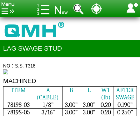
LAG SWAGE STUD
NO：S.S. T316
MACHINED
ITEM
A
B
L
WT
AFTER
(CABLE)
(lb)
SWAGE
7819S-03
1/8”
3.00”
3.00”
0.20
0.190”
7819S-05
3/16”
3.00”
3.00”
0.20
0.250”