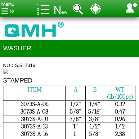
WASHER
NO：S.S. T316
STAMPED
ITEM
A
B
WT
(lb/100pc)
3073S-A-06
1/2”
1/4”
0.32
3073S-A-08
5/8”
5/16”
0.47
3073S-A-10
7/8”
3/8”
0.96
3073S-A-13
1”
1/2”
1.42
3073S-A-16
1-
5/8”
2.38