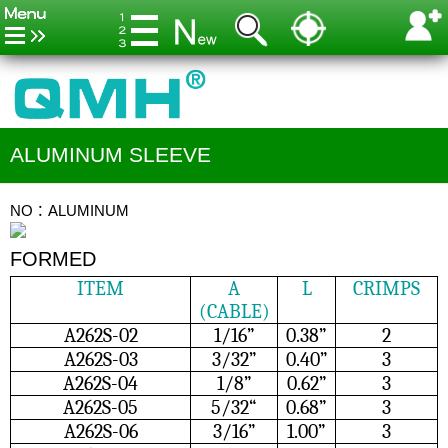
ALUMINUM SLEEVE
NO：ALUMINUM
FORMED
ITEM
A
L
CRIMPS
(CABLE)
A262S-02
1/16”
0.38”
2
A262S-03
3/32”
0.40”
3
A262S-04
1/8”
0.62”
3
A262S-05
5/32“
0.68”
3
A262S-06
3/16”
1.00”
3