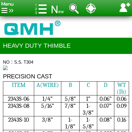
HEAVY DUTY THIMBLE
NO：S.S. T304
PRECISION CAST
ITEM
A(WIRE)
B
C
D
WT
(Ib)
2343S-06
1/4”
5/8”
1”
0.06”
0.06
2343S-08
5/16”
7/8”
1-
0.07”
0.09
3/8”
2343S-10
3/8”
1-
1-
0.08”
0.16
1/8”
5/8”