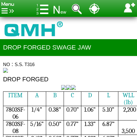
DROP FORGED SWAGE JAW
NO：S.S. T316
DROP FORGED
ITEM
A
B
C
D
L
WLL
(lb)
7803SF-
1/4”
0.38”
0.70”
1.06”
5.10”
2,200
06
7803SF-
5/16”
0.50”
0.77”
1.33”
6.87”
08
3,500